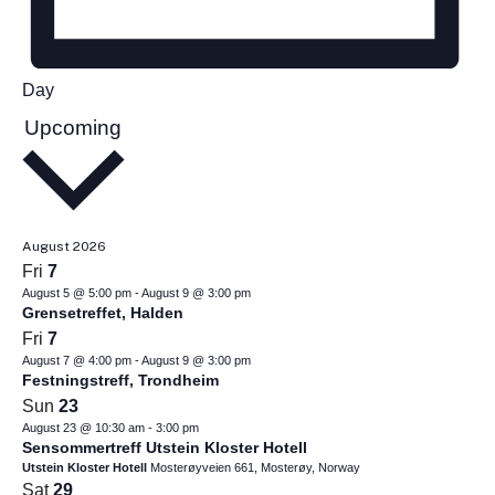
Day
Upcoming
S
e
l
e
c
August 2026
t
Fri
7
d
August 5 @ 5:00 pm
-
August 9 @ 3:00 pm
Grensetreffet, Halden
a
Fri
7
t
August 7 @ 4:00 pm
-
August 9 @ 3:00 pm
e
Festningstreff, Trondheim
.
Sun
23
August 23 @ 10:30 am
-
3:00 pm
Sensommertreff Utstein Kloster Hotell
Utstein Kloster Hotell
Mosterøyveien 661, Mosterøy, Norway
Sat
29