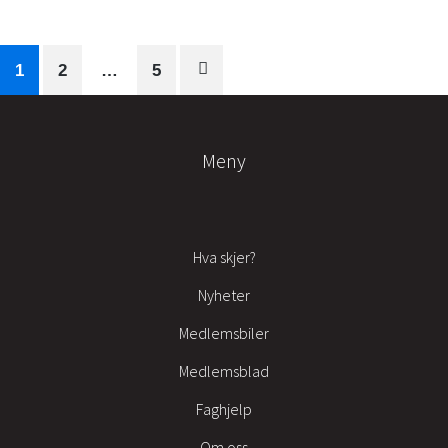
1
2
…
5
Meny
Hva skjer?
Nyheter
Medlemsbiler
Medlemsblad
Faghjelp
Om oss