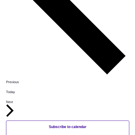
E
Previous
v
e
Today
n
t
E
Next
s
v
e
n
t
s
Subscribe to calendar