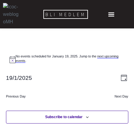
BLI MEDLEM
No events scheduled for January 19, 2025. Jump to the
next upcoming
events
.
V
E
19/1/2025
D
v
i
a
S
y
e
e
e
Previous Day
Next Day
n
l
w
t
e
s
V
c
Subscribe to calendar
N
i
t
a
e
d